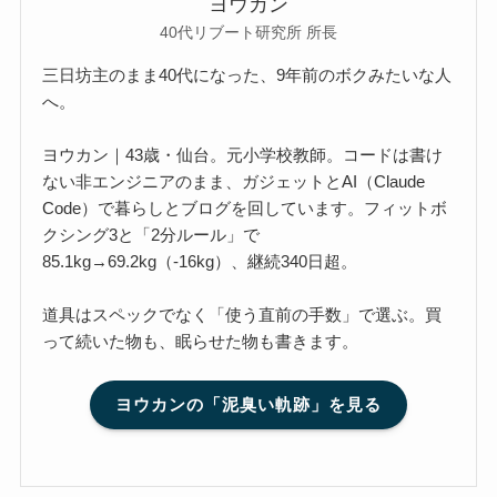
ヨウカン
40代リブート研究所 所長
三日坊主のまま40代になった、9年前のボクみたいな人
へ。
ヨウカン｜43歳・仙台。元小学校教師。コードは書け
ない非エンジニアのまま、ガジェットとAI（Claude
Code）で暮らしとブログを回しています。フィットボ
クシング3と「2分ルール」で
85.1kg→69.2kg（-16kg）、継続340日超。
道具はスペックでなく「使う直前の手数」で選ぶ。買
って続いた物も、眠らせた物も書きます。
ヨウカンの「泥臭い軌跡」を見る