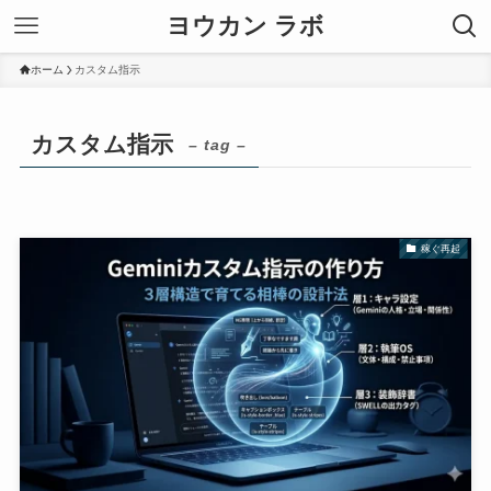
ヨウカン ラボ
ホーム
カスタム指示
カスタム指示
– tag –
稼ぐ再起