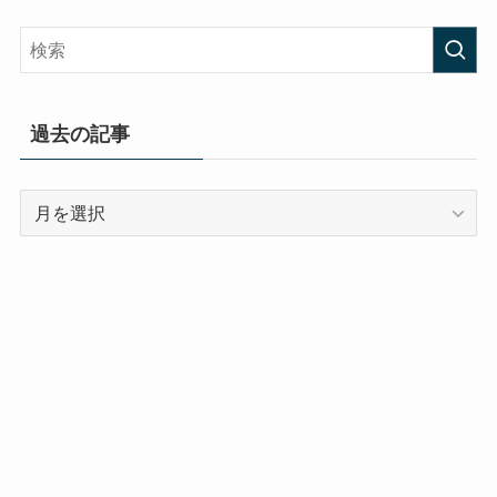
過去の記事
過
去
の
記
事