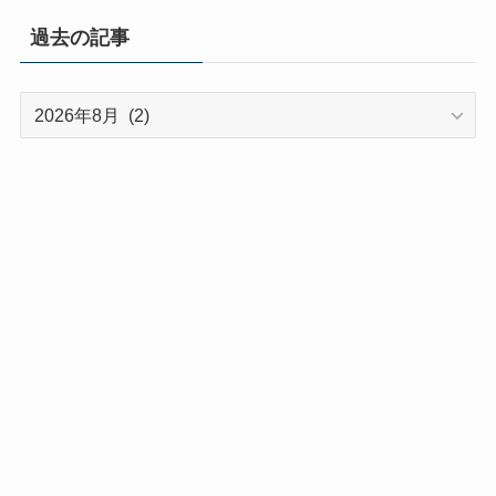
過去の記事
過
去
の
記
事