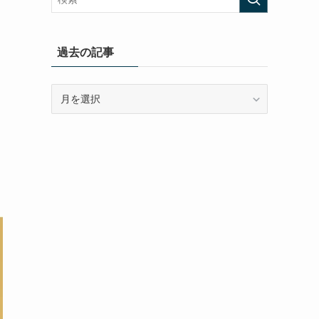
過去の記事
過
去
の
記
事