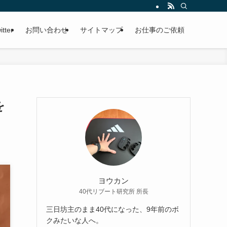
itter
お問い合わせ
サイトマップ
お仕事のご依頼
を
ヨウカン
40代リブート研究所 所長
三日坊主のまま40代になった、9年前のボ
クみたいな人へ。