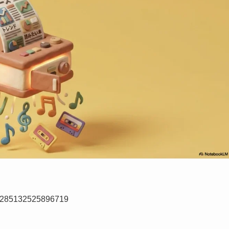
2285132525896719