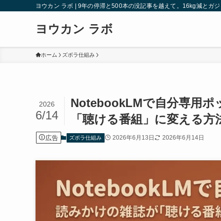
ヨウカン ラボ | 9年の停滞と500本の没記事を越えて。16kg減と
ヨウカン ラボ
ホーム
ズボラ仕組み
NotebookLMで自分
2026
6/14
「聴ける番組」に変える方
広告
2026年6月13日
2026年6月14日
ズボラ仕組み