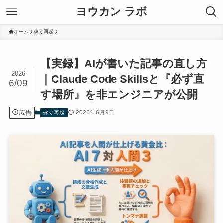
ヨウカン ラボ
ホーム
稼ぐ再起
【実録】AIが書いた記事の直し方
2026
｜Claude Code Skillsと『必ず直
6/09
す場所』を非エンジニアが公開
広告
2026年6月9日
稼ぐ再起