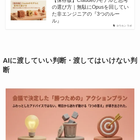
の選び方｜無駄にOpusを回してい
た非エンジニアの『3つのルー
ル』
ヨウカン ラボ
AIに渡していい判断・渡してはいけない判
断