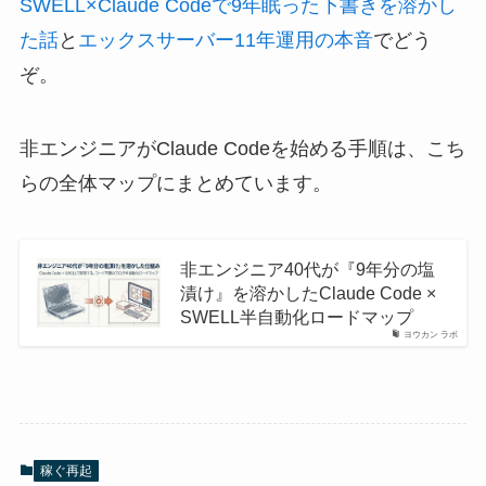
SWELL×Claude Codeで9年眠った下書きを溶かし
た話
と
エックスサーバー11年運用の本音
でどう
ぞ。
非エンジニアがClaude Codeを始める手順は、こち
らの全体マップにまとめています。
非エンジニア40代が『9年分の塩
漬け』を溶かしたClaude Code ×
SWELL半自動化ロードマップ
ヨウカン ラボ
稼ぐ再起